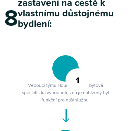
zastavení na cestě k
8
vlastnímu důstojnému
bydlení:
1
Vedoucí týmu Housing First a bytová
specialistka vyhodnotí, zda je nabízený byt
funkční pro naši službu.